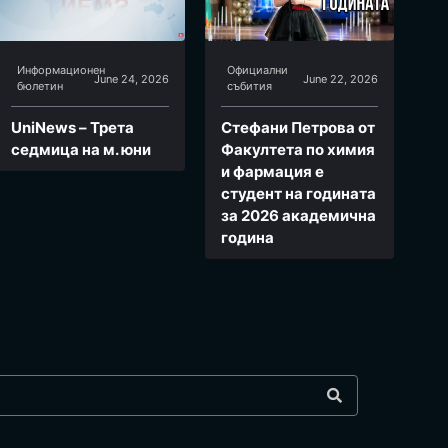
Информационен
Официални
June 24, 2026
June 22, 2026
бюлетин
събития
UniNews – Трета
Стефани Петрова от
седмица на м. юни
Факултета по химия
и фармация e
студент на годината
за 2026 академична
година