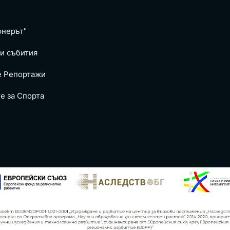
онерът"
и събития
е Репoртажи
е за Спортa