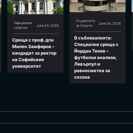
Студентите
Официални
June 24, 2026
June 24, 2026
за Спортa
събития
В съблекалнята:
Среща с проф. дпн
Специална среща с
Милен Замфиров –
Йордан Тенев –
кандидат за ректор
футболни анализи,
на Софийския
Ливърпул и
университет
равносметка за
сезона