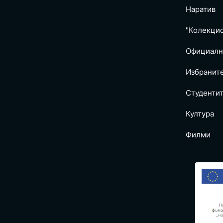
Наратив
"Колекци
Официалн
Избранит
Студентит
Култура
Филми