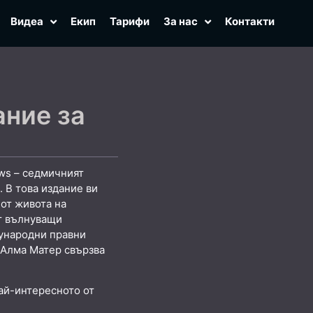
Видеа
Екип
Тарифи
За нас
Контакти
ание за
ws – седмичният
 В това издание ви
от живота на
т вълнуващи
ународни правни
 Алма Матер свързва
ай-интересното от