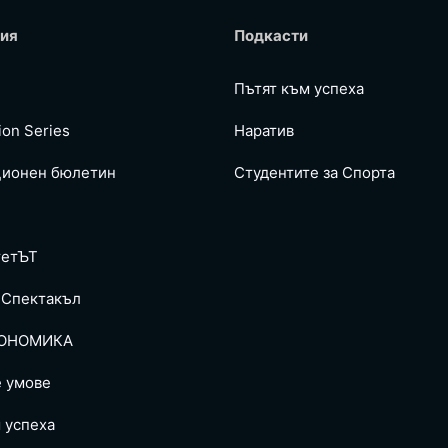
ия
Подкасти
Пътят към успеха
ion Series
Наратив
ионен бюлетин
Студентите за Спортa
тетЪТ
 Спектакъл
ОНОМИКА
е умове
 успеха