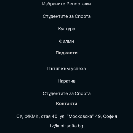
Избраните Репoртажи
Студентите за Спортa
Култура
Филми
Подкасти
Пътят към успеха
Наратив
Студентите за Спортa
Контакти
СУ, ФЖМК, стая 40 ул. “Московска” 49, София
tv@uni-sofia.bg