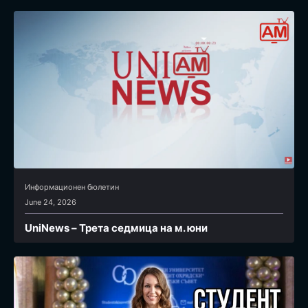
Информационен бюлетин
June 24, 2026
UniNews – Трета седмица на м. юни