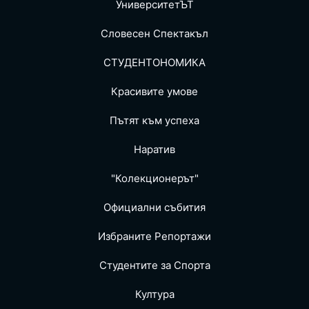
УниверситетЪТ
Словесен Спектакъл
СТУДЕНТОНОМИКА
Красивите умове
Пътят към успеха
Наратив
"Колекционерът"
Официални събития
Избраните Репoртажи
Студентите за Спортa
Култура