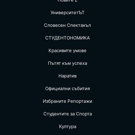
УниверситетЪТ
Словесен Спектакъл
СТУДЕНТОНОМИКА
Красивите умове
Пътят към успеха
Наратив
Официални събития
Избраните Репoртажи
Студентите за Спортa
Култура