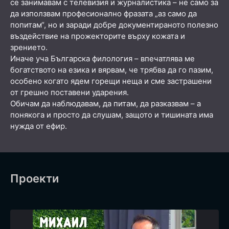
се занимавам с телевизия и журналистика – не само за
да използвам професионално фразата „аз само да
попитам“, но и заради добре документираното полезно
въздействие на прожекторите върху кожата и
зрението.
Иначе уча Българска филология – впечатлява ме
богатството на езика и вярвам, че трябва да го пазим,
особено когато ядем горещи неща и сме застрашени
от грешно поставени ударения.
Обичам да наблюдавам, да питам, да разказвам – а
понякога и просто да слушам, защото и тишината има
нужда от ефир.
Проекти