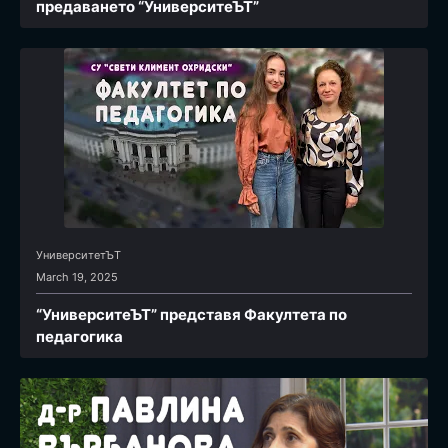
предаването “УниверситеЪТ”
УниверситетЪТ
March 19, 2025
“УниверситеЪТ” представя Факултета по
педагогика