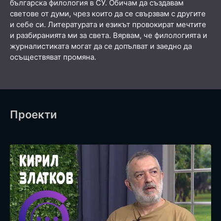
българска филология в СУ. Обичам да създавам
светове от думи, чрез които да се свързвам с другите
и себе си. Литературата и езикът провокират мечтите
и разбиранията ми за света. Вярвам, че филологията и
журналистиката могат да се допълват и заедно да
осъществяват промяна.
Проекти