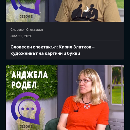
Словесен Спектакъл
June 22, 2026
Словесен спектакъл: Кирил Златков –
художникът на картини и букви