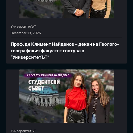
УниверситетЪТ
December 19, 2025
Проф. дн Климент Найденов – декан на Геолого-
географския факултет гостува в
“УниверситетЪТ”
УниверситетЪТ