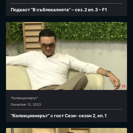
Подкаст “В съблекалнята” – сез. 2 еп. 3 – F1
"Колекционерът"
December 12, 2023
“Колекционерът” с гост Сези- сезон 2, еп. 1