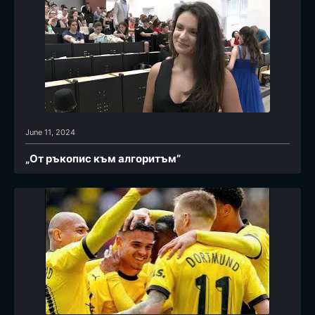
June 11, 2024
„От ръкопис към алгоритъм”