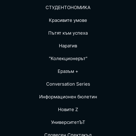
СТУДЕНТОНОМИКА
Красивите умове
Пътят към успеха
Наратив
"Колекционерът"
Еразъм +
Conversation Series
Информационен бюлетин
Новите Z
УниверситетЪТ
Словесен Спектакъл